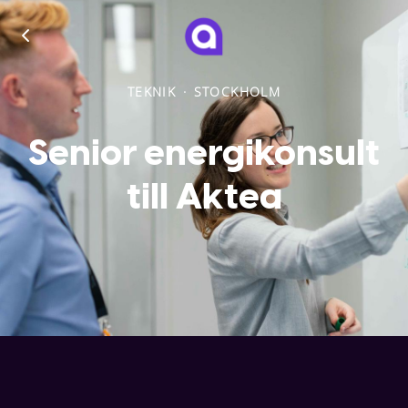
TEKNIK
·
STOCKHOLM
Senior energikonsult
till Aktea