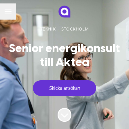
KARRIÄRMENY
TEKNIK
·
STOCKHOLM
Senior energikonsult
till Aktea
Skicka ansökan