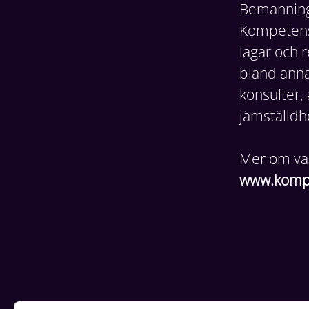
Bemanning 
Kompetensf
lagar och r
bland annat
konsulter, 
jämställd
Mer om vad
www.kompe