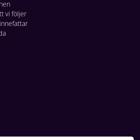
onen
vi följer
 innefattar
lda