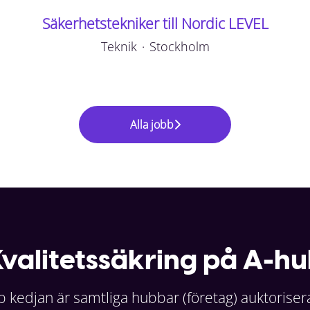
Säkerhetstekniker till Nordic LEVEL
Teknik
·
Stockholm
Alla jobb
valitetssäkring på A-h
 kedjan är samtliga hubbar (företag) auktorise