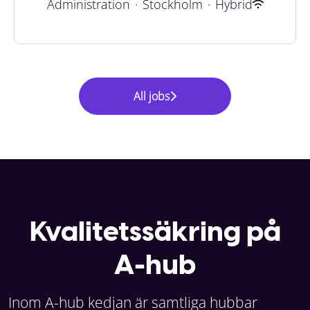
Administration
·
Stockholm
·
Hybrid
All jobs
Kvalitetssäkring på
A-hub
Inom A-hub kedjan är samtliga hubbar