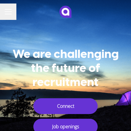
CAREER MENU
We are challenging
the future of
recruitment
Connect
Job openings