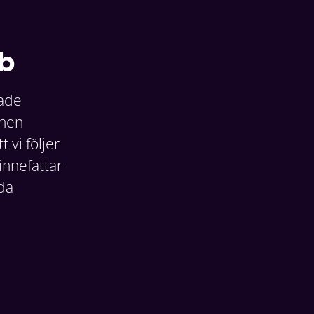
ub
rade
onen
vi följer
 innefattar
lda