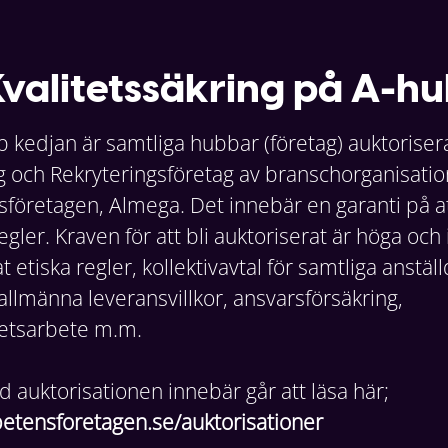
valitetssäkring på A-h
 kedjan är samtliga hubbar (företag) auktorise
och Rekryteringsföretag av branschorganisati
öretagen, Almega. Det innebär en garanti på att 
egler. Kraven för att bli auktoriserat är höga och
 etiska regler, kollektivavtal för samtliga anstäl
allmänna leveransvillkor, ansvarsförsäkring,
hetsarbete m.m.
 auktorisationen innebär går att läsa här;
tensforetagen.se/auktorisationer