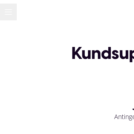
KARRIÄRMENY
Kundsupp
Antinge