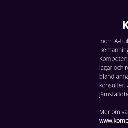
K
Inom A-hub
Bemanning 
Kompetensf
lagar och r
bland annat
konsulter, 
jämställd
Mer om vad
www.kompe