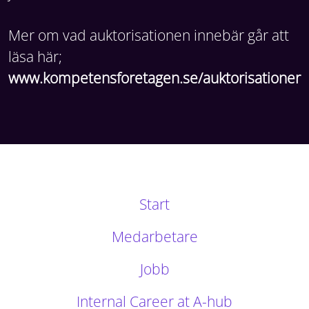
Mer om vad auktorisationen innebär går att
läsa här;
www.kompetensforetagen.se/auktorisationer
Start
Medarbetare
Jobb
Internal Career at A-hub