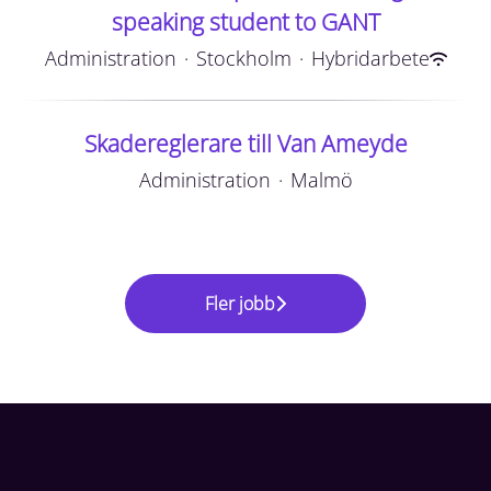
speaking student to GANT
Administration
·
Stockholm
·
Hybridarbete
Skadereglerare till Van Ameyde
Administration
·
Malmö
Fler jobb