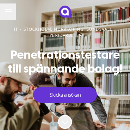
KARRIÄRMENY
IT
·
STOCKHOLM, NORRKÖPING, SUNDSVALL
·
HYBRIDARBETE
Penetrationstestare
till spännande bolag!
Skicka ansökan