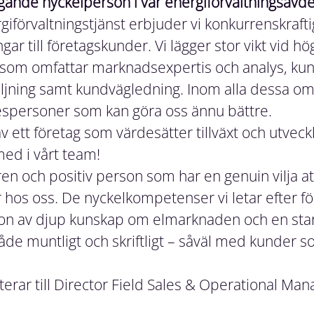
agande nyckelperson i vår energiförvaltningsavde
iförvaltningstjänst erbjuder vi konkurrenskrafti
gar till företagskunder. Vi lägger stor vikt vid hö
som omfattar marknadsexpertis och analys, kun
säljning samt kundvägledning. Inom alla dessa o
spersoner som kan göra oss ännu bättre.
av ett företag som värdesätter tillväxt och utvecklin
med i vårt team!
ren och positiv person som har en genuin vilja a
är hos oss. De nyckelkompetenser vi letar efter fö
on av djup kunskap om elmarknaden och en star
e muntligt och skriftligt – såväl med kunder so
erar till
Director Field Sales & Operational Ma