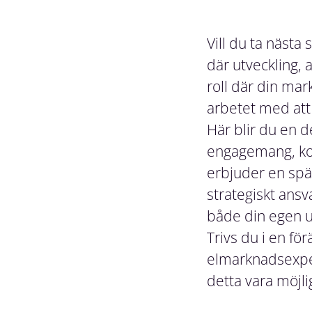
Vill du ta nästa
där utveckling, 
roll där din ma
arbetet med att 
Här blir du en 
engagemang, kor
erbjuder en sp
strategiskt ansv
både din egen u
Trivs du i en fö
elmarknadsexper
detta vara möjli