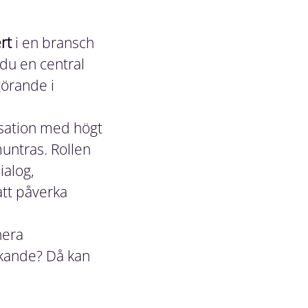
rt
i en bransch
 du en central
görande i
isation med högt
untras. Rollen
alog,
att påverka
nera
nkande? Då kan