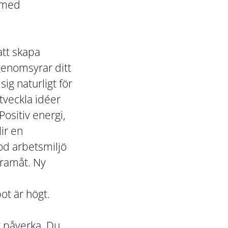
 med
att skapa
genomsyrar ditt
ig naturligt för
utveckla idéer
ositiv energi,
ir en
god arbetsmiljö
framåt. Ny
t är högt.
t påverka. Du