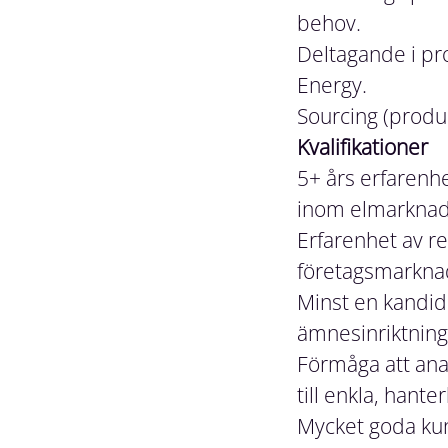
behov.
Deltagande i pr
Energy.
Sourcing (produ
Kvalifikationer
5+ års erfarenhe
inom elmarknad
Erfarenhet av r
företagsmarkna
Minst en kandi
ämnesinriktning
Förmåga att ana
till enkla, hant
Mycket goda kun