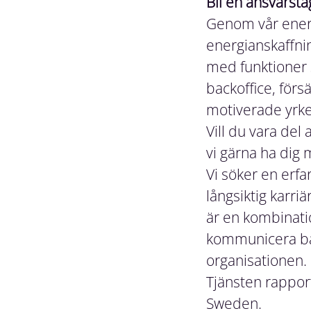
Bli en ansvarst
Genom vår energ
energianskaffnin
med funktioner 
backoffice, för
motiverade yrke
Vill du vara del 
vi gärna ha dig 
Vi söker en erfa
långsiktig karri
är en kombinati
kommunicera båd
organisationen.
Tjänsten rapport
Sweden.