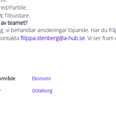
ed/Partille.
m:
Tillsvidare.
l av teamet?
g, vi behandlar ansökningar löpande. Har du frå
kontakta
filippa.stenberg@a-hub.se
. Vi ser fram
sområde
Ekonomi
r
Göteborg