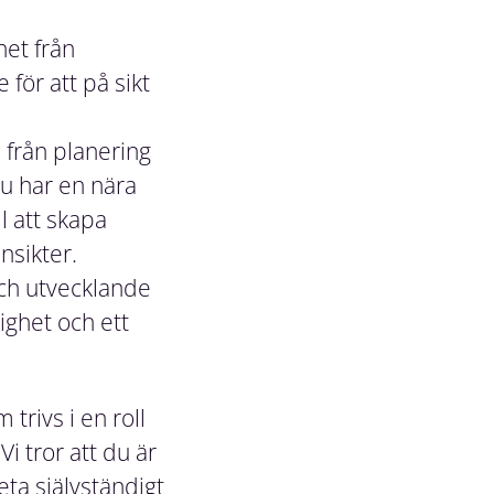
het från
 för att på sikt
 från planering
Du har en nära
l att skapa
nsikter.
och utvecklande
ighet och ett
trivs i en roll
i tror att du är
ta självständigt