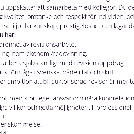
u uppskattar att samarbeta med kollegor. Du de
g kvalitet, omtanke och respekt för individen, o
betsmiljö där kunskap, prestigelöshet och laganda 
u har:
farenhet av revisionsarbete.
ning inom ekonomi/redovisning.
tt arbeta självständigt med revisionsuppdrag.
 förmåga i svenska, både i tal och skrift.
ler ambition att bli auktoriserad revisor är meri
roll med stort eget ansvar och nära kundrelation
ga villkor och goda möjligheter till professionell
on
erenskommelse.
id.