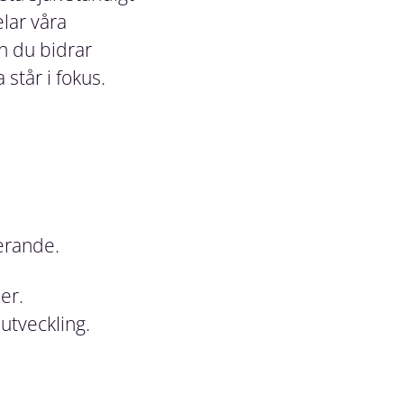
lar våra
ch du bidrar
står i fokus.
terande.
er.
 utveckling.