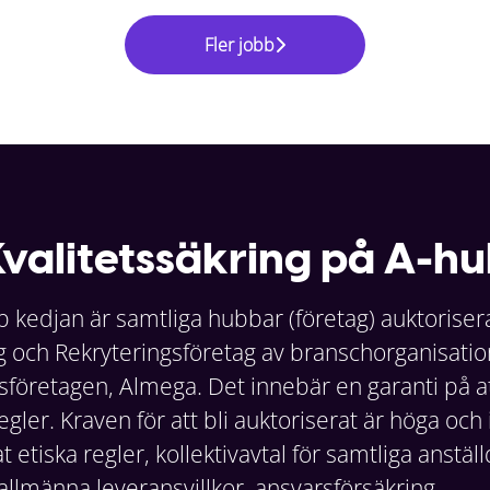
Fler jobb
valitetssäkring på A-h
 kedjan är samtliga hubbar (företag) auktorise
och Rekryteringsföretag av branschorganisati
öretagen, Almega. Det innebär en garanti på att 
egler. Kraven för att bli auktoriserat är höga och
 etiska regler, kollektivavtal för samtliga anstäl
allmänna leveransvillkor, ansvarsförsäkring,