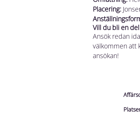
Placering:
Jonser
Anställningsfor
Vill du bli en de
Ansök redan ida
välkommen att 
ansökan!
Affär
Platse