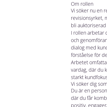
Om rollen
Vi söker nu en 
revisionsyrket, 
bli auktorisera
I rollen arbetar
och genomförand
dialog med kunde
förståelse för d
Arbetet omfatta
vardag, där du 
starkt kundfokus
Vi söker dig so
Du är en person 
där du får kombi
positiv, engage