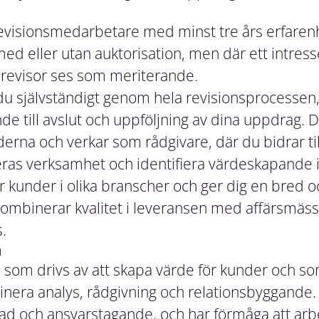
revisionsmedarbetare med minst tre års erfaren
med eller utan auktorisation, men där ett intresse
d revisor ses som meriterande.
 du självständigt genom hela revisionsprocessen,
e till avslut och uppföljning av dina uppdrag. 
rna och verkar som rådgivare, där du bidrar til
eras verksamhet och identifiera värdeskapande i
r kunder i olika branscher och ger dig en bred 
kombinerar kvalitet i leveransen med affärsmäss
.
m
som drivs av att skapa värde för kunder och som 
nera analys, rådgivning och relationsbyggande. V
rad och ansvarstagande, och har förmåga att arbe