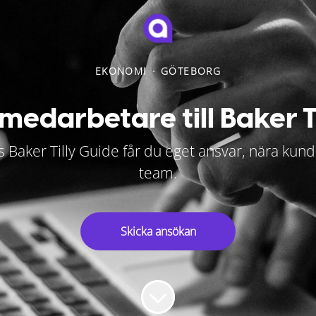
EKONOMI
·
GÖTEBORG
medarbetare till Baker T
os Baker Tilly Guide får du eget ansvar, nära kund
team.
Skicka ansökan