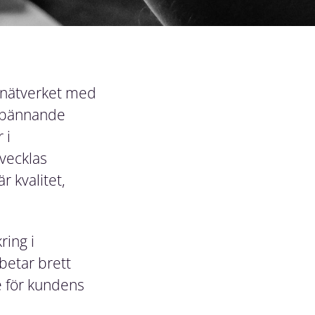
y-nätverket med
 spännande
 i
tvecklas
r kvalitet,
ring i
betar brett
e för kundens