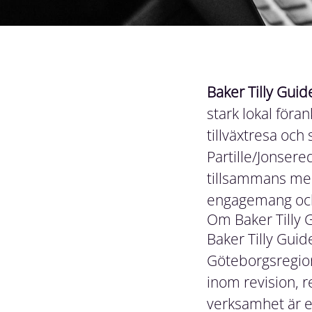
Baker Tilly Guid
stark lokal föra
tillväxtresa och
Partille/Jonsere
tillsammans med 
engagemang och 
Om Baker Tilly 
Baker Tilly Guid
Göteborgsregion
inom revision, r
verksamhet är en