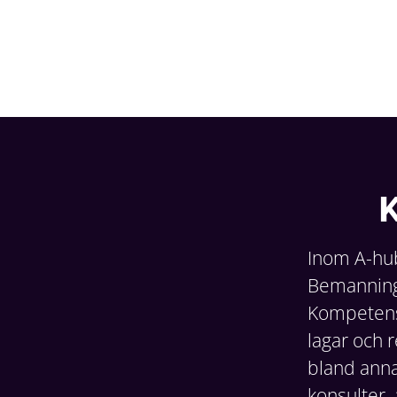
K
Inom A-hub
Bemanning 
Kompetensf
lagar och r
bland annat
konsulter, 