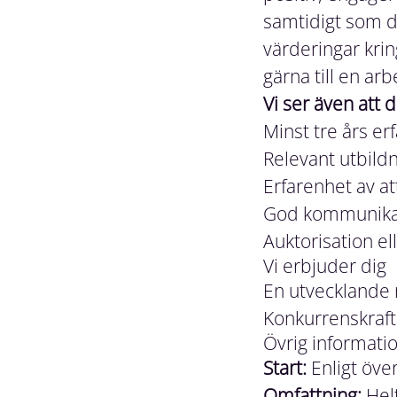
samtidigt som d
värderingar krin
gärna till en ar
Vi ser även att d
Minst tre års er
Relevant utbild
Erfarenhet av a
God kommunikativ
Auktorisation el
Vi erbjuder dig
En utvecklande 
Konkurrenskrafti
Övrig informati
Start:
Enligt öv
Omfattning:
Helt