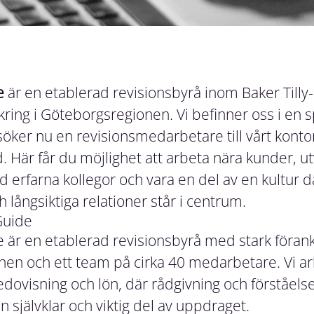
e
är en etablerad revisionsbyrå inom Baker Till
nkring i Göteborgsregionen. Vi befinner oss i en
 söker nu en revisionsmedarbetare till vårt kontor
d. Här får du möjlighet att arbeta nära kunder, u
erfarna kollegor och vara en del av en kultur dä
långsiktiga relationer står i centrum.
Guide
e är en etablerad revisionsbyrå med stark förank
en och ett team på cirka 40 medarbetare. Vi ar
edovisning och lön, där rådgivning och förståels
 självklar och viktig del av uppdraget.