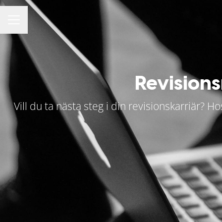
KARRIÄRMENY
Revisions
Vill du ta nästa steg i din revisionskarriär? H