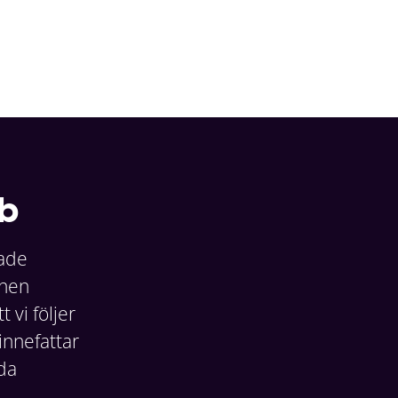
ub
rade
onen
vi följer
 innefattar
lda