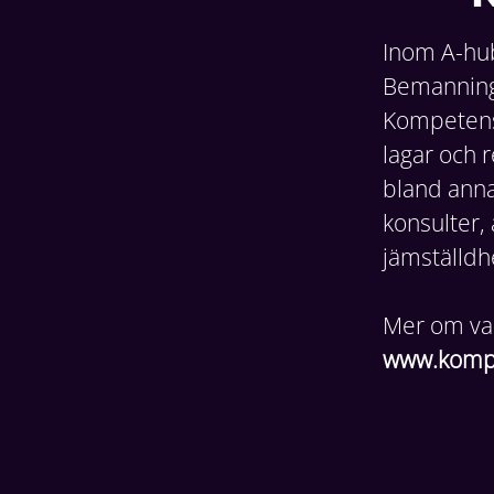
Inom A-hub
Bemanning 
Kompetensf
lagar och r
bland annat
konsulter, 
jämställd
Mer om vad
www.kompe