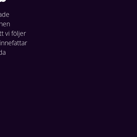
rade
onen
vi följer
 innefattar
lda