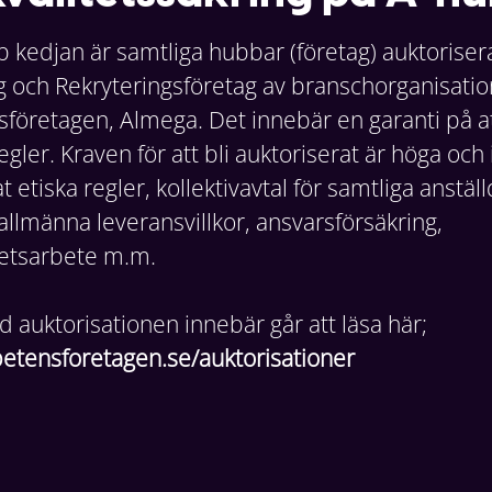
 kedjan är samtliga hubbar (företag) auktorise
och Rekryteringsföretag av branschorganisati
öretagen, Almega. Det innebär en garanti på att 
egler. Kraven för att bli auktoriserat är höga och
 etiska regler, kollektivavtal för samtliga anstäl
allmänna leveransvillkor, ansvarsförsäkring,
hetsarbete m.m.
 auktorisationen innebär går att läsa här;
tensforetagen.se/auktorisationer