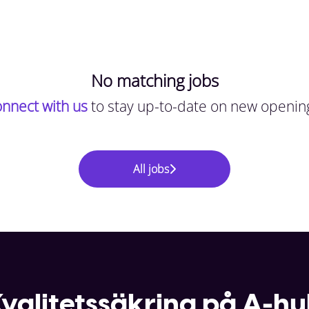
No matching jobs
nnect with us
to stay up-to-date on new openin
All jobs
valitetssäkring på A-h