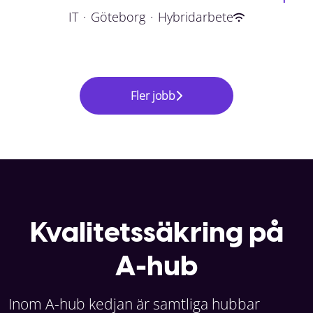
IT
·
Göteborg
·
Hybridarbete
Fler jobb
Kvalitetssäkring på
A-hub
Inom A-hub kedjan är samtliga hubbar