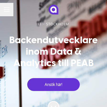
KARRIÄRMENY
IT
·
STOCKHOLM
Backendutvecklare
inom Data &
Analytics till PEAB
Ansök här!