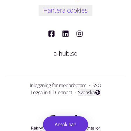
Hantera cookies
a-hub.se
Inloggning för medarbetare
·
SSO
Logga in till Connect
·
Svenska
Byt språk
Ansök här!
Rekryteringsverktyg
från Teamtailor