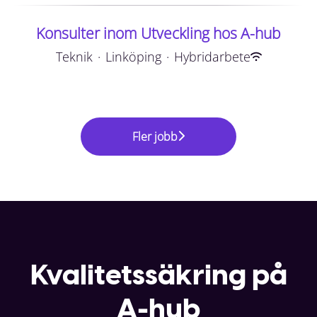
Konsulter inom Utveckling hos A-hub
Teknik
·
Linköping
·
Hybridarbete
Fler jobb
Kvalitetssäkring på
A-hub