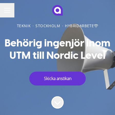
KARRIÄRMENY
TEKNIK
·
STOCKHOLM
·
HYBRIDARBETE
Behörig ingenjör inom
UTM till Nordic Level
Skicka ansökan