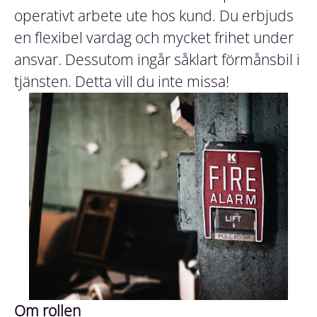
operativt arbete ute hos kund. Du erbjuds
en flexibel vardag och mycket frihet under
ansvar. Dessutom ingår såklart förmånsbil i
tjänsten. Detta vill du inte missa!
Om rollen