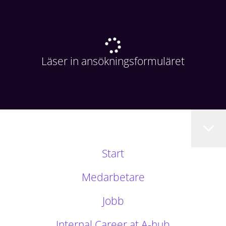
Läser in ansökningsformuläret
Start
Medarbetare
Jobb
Internal Career at A-hub