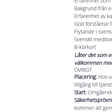
Erfarenhet som p
Bakgrund från el
Erfarenhet av k
God förståelse f
Flytande i sven
Svenskt medbo
B-körkort
Låter det som en
välkommen med 
ÖVRIGT
Placering:
Hos vå
tillgång till tjäns
Start:
Omgående 
Säkerhetsprövni
kommer att geno