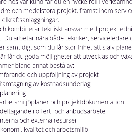
re hos vår kund får du en nyckelroll i verksamh
ndre och medelstora projekt, främst inom servic
i elkraftsanläggningar.
och kombinerar tekniskt ansvar med projektledni
. Du arbetar nära både tekniker, serviceledare 
 samtidigt som du får stor frihet att själv plane
r får du goda möjligheter att utvecklas och väx
mmer bland annat bestå av:
mförande och uppföljning av projekt
 framtagning av kostnadsunderlag
splanering
arbetsmiljöplaner och projektdokumentation
deltagande i offert- och anbudsarbete
nterna och externa resurser
konomi, kvalitet och arbetsmiljö