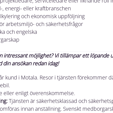
rojektledare, serviceledare eller liknande roll 
-, energi- eller kraftbranschen
alkylering och ekonomisk uppföljning
ör arbetsmiljö- och säkerhetsfrågor
ska och engelska
rgarskap
 intressant möjlighet? Vi tillämpar ett löpande u
din ansökan redan idag!
r kund i Motala. Resor i tjänsten förekommer d
tebil.
eller enligt överenskommelse.
ng:
Tjänsten är säkerhetsklassad och säkerhets
mföras innan anställning. Svenskt medborgarska