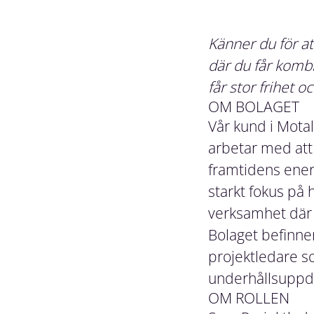
Känner du för a
där du får kombi
får stor frihet o
OM BOLAGET
Vår kund i Mota
arbetar med att 
framtidens ener
starkt fokus på 
verksamhet där d
Bolaget befinne
projektledare s
underhållsuppd
OM ROLLEN