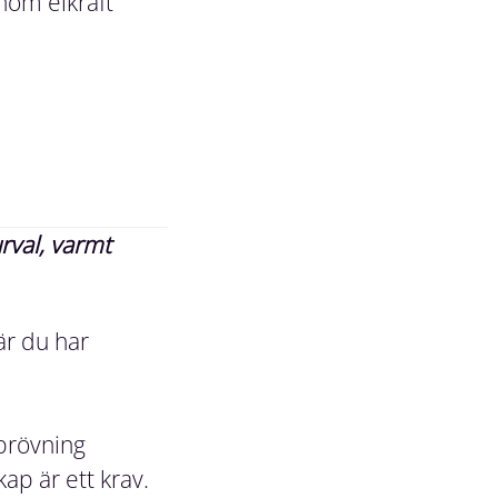
inom elkraft
rval, varmt
är du har
prövning
p är ett krav.