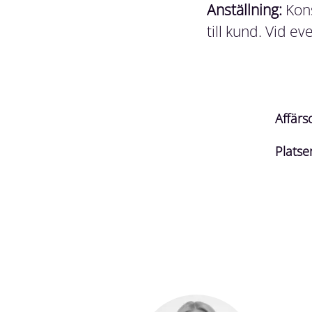
Anställning:
Kons
till kund. Vid e
Affär
Platse