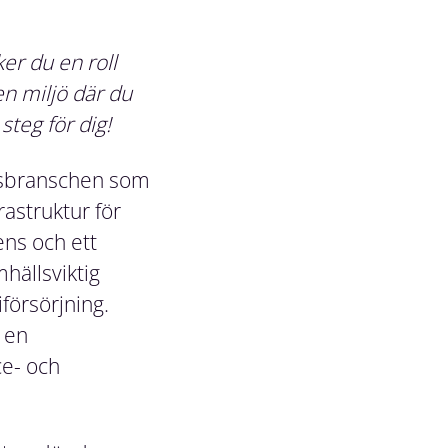
er du en roll
en miljö där du
steg för dig!
ftsbranschen som
rastruktur för
ens och ett
mhällsviktig
iförsörjning.
 en
ce- och