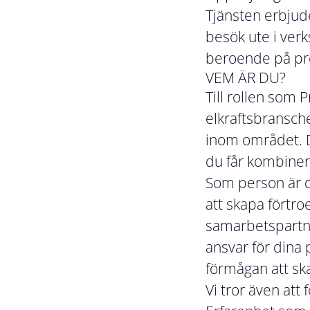
Tjänsten erbjud
besök ute i ver
beroende på pro
VEM ÄR DU?
Till
rollen som P
elkraftsbransch
inom området. Du
du får kombiner
Som person är du
att skapa förtr
samarbetspartne
ansvar för dina 
förmågan att sk
Vi tror även att