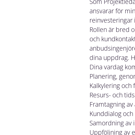
Som Projektleda
ansvarar för mi
reinvesteringar 
Rollen är bred 
och kundkontakt
anbudsingenjörer
dina uppdrag. Hä
Dina vardag ko
Planering, geno
Kalkylering och
Resurs- och tid
Framtagning av 
Kunddialog och 
Samordning av i
Uppföljning av e