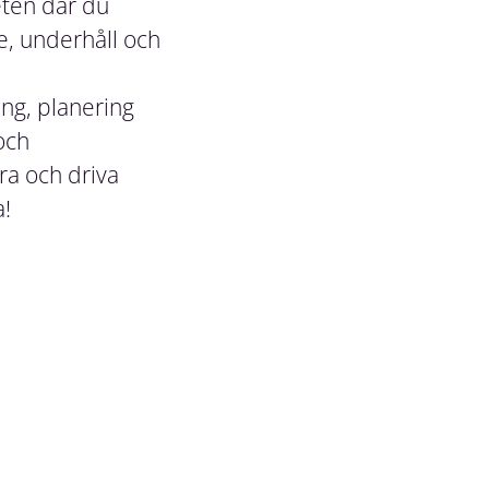
eten där du
e, underhåll och
ng, planering
och
ra och driva
a!