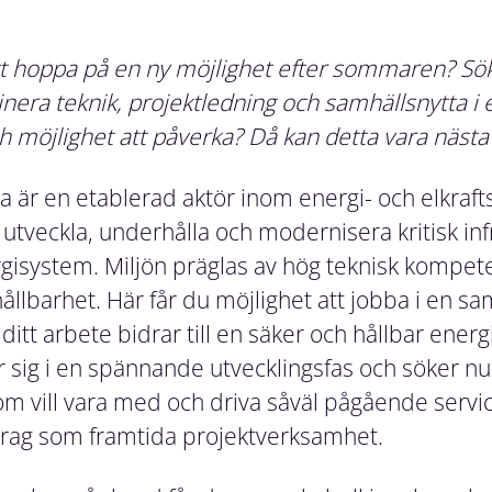
tt hoppa på en ny möjlighet efter sommaren? Sök
nera teknik, projektledning och samhällsnytta i 
ch möjlighet att påverka? Då kan detta vara nästa 
la är en etablerad aktör inom energi- och elkra
utveckla, underhålla och modernisera kritisk inf
gisystem. Miljön präglas av hög teknisk kompet
hållbarhet. Här får du möjlighet att jobba i en sa
itt arbete bidrar till en säker och hållbar energ
r sig i en spännande utvecklingsfas och söker nu
om vill vara med och driva såväl pågående servi
rag som framtida projektverksamhet.