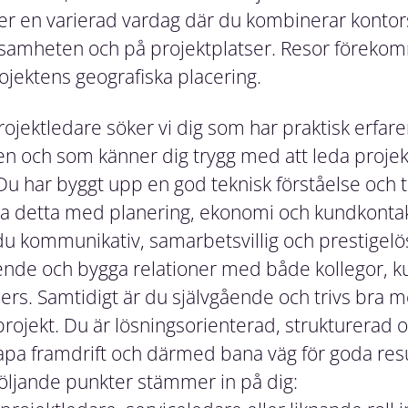
er en varierad vardag där du kombinerar kont
ksamheten och på projektplatser. Resor föreko
jektens geografiska placering.
rojektledare söker vi dig som har praktisk erfare
en och som känner dig trygg med att leda projek
 har byggt upp en god teknisk förståelse och tri
a detta med planering, ekonomi och kundkontak
 kommunikativ, samarbetsvillig och prestigelös.
oende och bygga relationer med både kollegor, k
rs. Samtidigt är du självgående och trivs bra me
projekt. Du är lösningsorienterad, strukturerad 
apa framdrift och därmed bana väg för goda resu
 följande punkter stämmer in på dig: