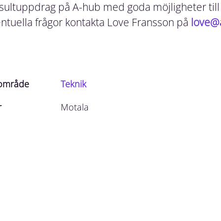
ultuppdrag på A-hub med goda möjligheter till 
ventuella frågor kontakta Love Fransson på
love@
sområde
Teknik
r
Motala