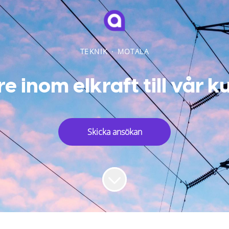
TEKNIK
·
MOTALA
e inom elkraft till vår k
Skicka ansökan