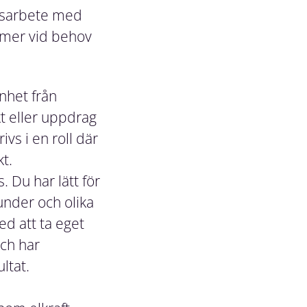
orsarbete med
mmer vid behov
nhet från
t eller uppdrag
vs i en roll där
t.
 Du har lätt för
under och olika
d att ta eget
och har
ltat.