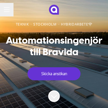
KARRIÄRMENY
TEKNIK
·
STOCKHOLM
·
HYBRIDARBETE
Automationsingenjör
till Bravida
Skicka ansökan