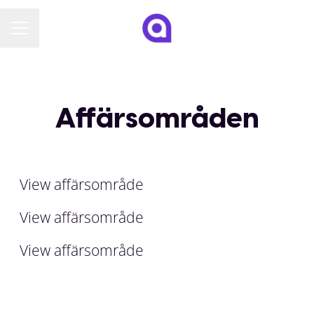
KARRIÄRMENY
Affärsområden
IT
Teknik
Ekonomi
Interna jobb på A-hub
Administration
Marknadsföring
Kundtjänst
View affärsområde
HR
View affärsområde
View affärsområde