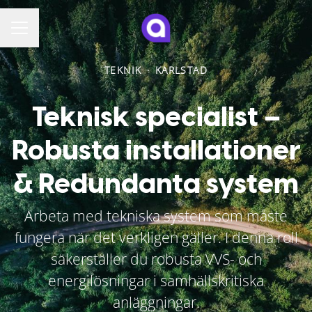
KARRIÄRMENY
TEKNIK
·
KARLSTAD
Teknisk specialist –
Robusta installationer
& Redundanta system
Arbeta med tekniska system som måste
fungera när det verkligen gäller. I denna roll
säkerställer du robusta VVS- och
energilösningar i samhällskritiska
anläggningar.