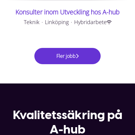
Konsulter inom Utveckling hos A-hub
Teknik
·
Linköping
·
Hybridarbete
Fler jobb
Kvalitetssäkring på
A-hub