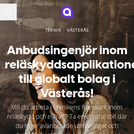
KARRIÄRMENY
TEKNIK
·
VÄSTERÅS
Anbudsingenjör inom
reläskyddsapplikation
till globalt bolag i
Västerås!
Vill du arbeta i teknikens framkant inom
reläskydd och elkraft? Ta en central roll där
du löser avancerade utmaningar och