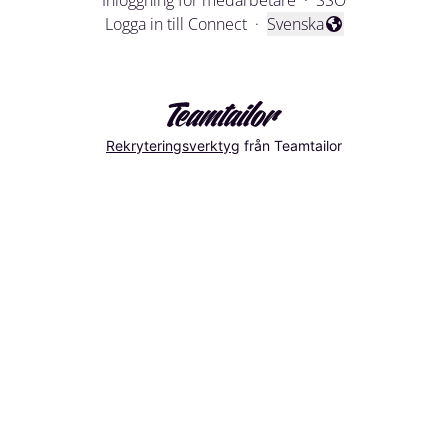
Inloggning för medarbetare
·
SSO
Logga in till Connect
·
Svenska
Byt språk
Rekryteringsverktyg
från Teamtailor