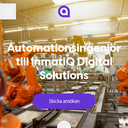
KARRIÄRMENY
TEKNIK
·
STOCKHOLM
·
DISTANSARBETE
Automationsingenjör
till InmatiQ Digital
Solutions
Skicka ansökan