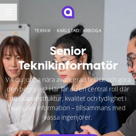
KARRIÄRMENY
TEKNIK
·
KARLSTAD, ARBOGA
Senior
Teknikinformatör
Vill du jobba nära avancerad teknik och göra
den begriplig? Här får du en central roll där
du skapar struktur, kvalitet och tydlighet i
komplex information – tillsammans med
vassa ingenjörer.