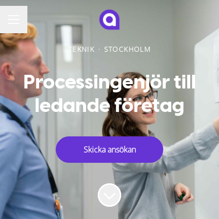
KARRIÄRMENY
TEKNIK
·
STOCKHOLM
Processingenjör till
ledande företag
Skicka ansökan