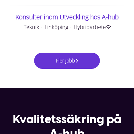
Konsulter inom Utveckling hos A-hub
Teknik
·
Linköping
·
Hybridarbete
Fler jobb
Kvalitetssäkring på
A-hub