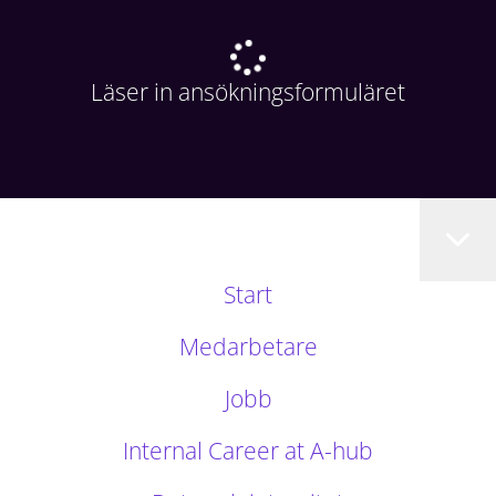
Läser in ansökningsformuläret
Start
Medarbetare
Jobb
Internal Career at A-hub