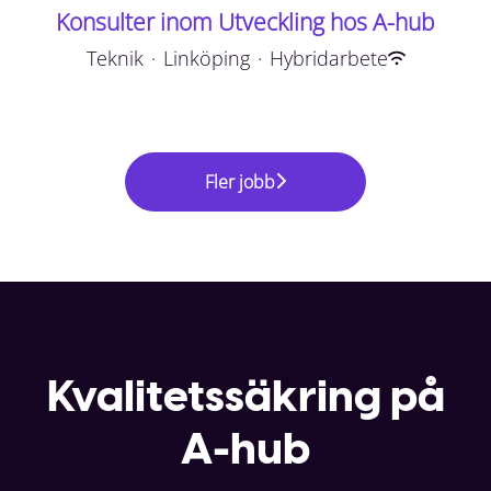
Konsulter inom Utveckling hos A-hub
Teknik
·
Linköping
·
Hybridarbete
Fler jobb
Kvalitetssäkring på
A-hub