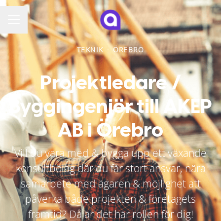
KARRIÄRMENY
TEKNIK
·
ÖREBRO
Projektledare /
Byggingenjör till AKEP
AB i Örebro
Vill du vara med & bygga upp ett växande
konsultbolag där du får stort ansvar, nära
samarbete med ägaren & möjlighet att
påverka både projekten & företagets
framtid? Då är det här rollen för dig!