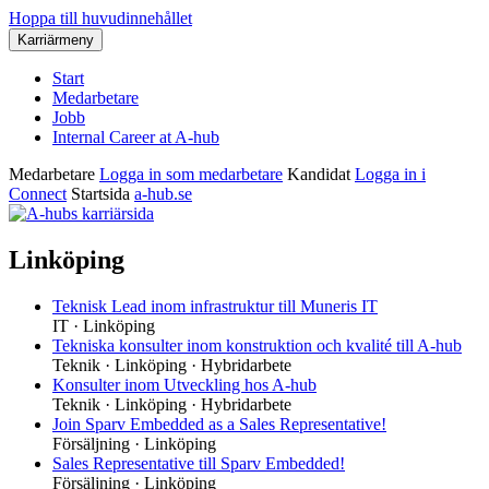
Hoppa till huvudinnehållet
Karriärmeny
Start
Medarbetare
Jobb
Internal Career at A-hub
Medarbetare
Logga in som medarbetare
Kandidat
Logga in i
Connect
Startsida
a-hub.se
Linköping
Teknisk Lead inom infrastruktur till Muneris IT
IT
·
Linköping
Tekniska konsulter inom konstruktion och kvalité till A-hub
Teknik
·
Linköping
·
Hybridarbete
Konsulter inom Utveckling hos A-hub
Teknik
·
Linköping
·
Hybridarbete
Join Sparv Embedded as a Sales Representative!
Försäljning
·
Linköping
Sales Representative till Sparv Embedded!
Försäljning
·
Linköping